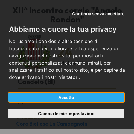
XII^ Incontro corale "Angelo
Continua senza accettare
Rondon"
Abbiamo a cuore la tua privacy
sabato
Noi usiamo i cookies e altre tecniche di
24
tracciamento per migliorare la tua esperienza di
navigazione nel nostro sito, per mostrarti
ottobre
2015
contenuti personalizzati e annunci mirati, per
analizzare il traffico sul nostro sito, e per capire da
dove arrivano i nostri visitatori.
Candelo (BI)
Chiesa di San Lorenzo
Accetto
21
Cambia le mie impostazioni
Organizzato da
Coro Biellese La Campagnola