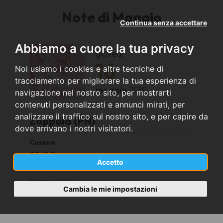
Note di Maggio
Continua senza accettare
Abbiamo a cuore la tua privacy
giovedì
16
Noi usiamo i cookies e altre tecniche di
tracciamento per migliorare la tua esperienza di
maggio
2019
navigazione nel nostro sito, per mostrarti
contenuti personalizzati e annunci mirati, per
analizzare il traffico sul nostro sito, e per capire da
Zoppola (PN)
dove arrivano i nostri visitatori.
Cusano
21.00
Accetto
Organizzato da
Cambia le mie impostazioni
Gruppo amici sportivi