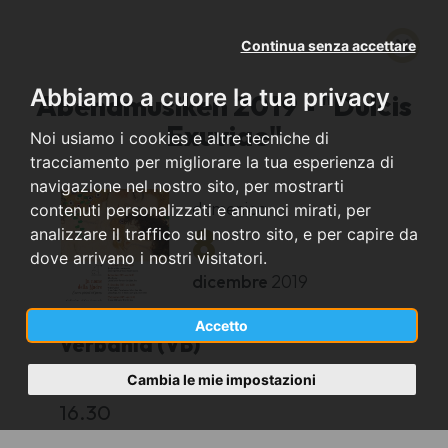
Continua senza accettare
Abbiamo a cuore la tua privacy
Abendmusiken 2019 - "Dulcis
Exuviae"
Noi usiamo i cookies e altre tecniche di
tracciamento per migliorare la tua esperienza di
navigazione nel nostro sito, per mostrarti
domenica
contenuti personalizzati e annunci mirati, per
8
analizzare il traffico sul nostro sito, e per capire da
dove arrivano i nostri visitatori.
dicembre
2019
Accetto
Verbania (VB)
Cambia le mie impostazioni
Collegiata San Leonardo, Pallanza
16.30