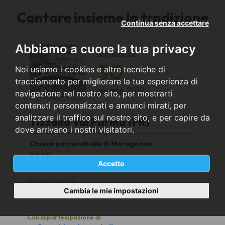
Cantare insieme la tradizione
Continua senza accettare
Abbiamo a cuore la tua privacy
domenica
30
Noi usiamo i cookies e altre tecniche di
tracciamento per migliorare la tua esperienza di
giugno
2019
navigazione nel nostro sito, per mostrarti
contenuti personalizzati e annunci mirati, per
analizzare il traffico sul nostro sito, e per capire da
Tizzano Val Parma (PR)
dove arrivano i nostri visitatori.
Chiesa parrocchiale di Moragnano
18,15
Accetto
Organizzato da
Cambia le mie impostazioni
Proloco di Moragnano
Con la partecipazione di