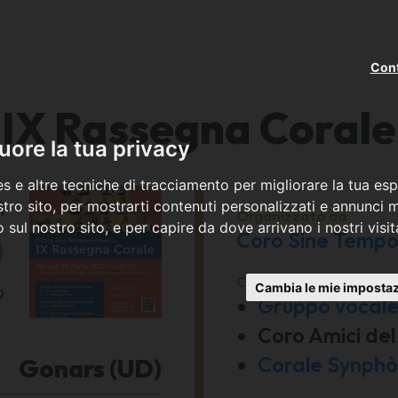
Cont
IX Rassegna Corale
ore la tua privacy
s e altre tecniche di tracciamento per migliorare la tua esp
ì
tro sito, per mostrarti contenuti personalizzati e annunci mi
Organizzato da
co sul nostro sito, e per capire da dove arrivano i nostri visit
0
Coro Sine Tempo
Con la partecipazione 
Cambia le mie impostaz
9
Gruppo vocale 
Coro Amici del
Corale Synphò
Gonars (UD)