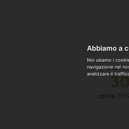
Abbiamo a cu
Noi usiamo i cookie
marted
navigazione nel nos
analizzare il traffi
3
aprile
201