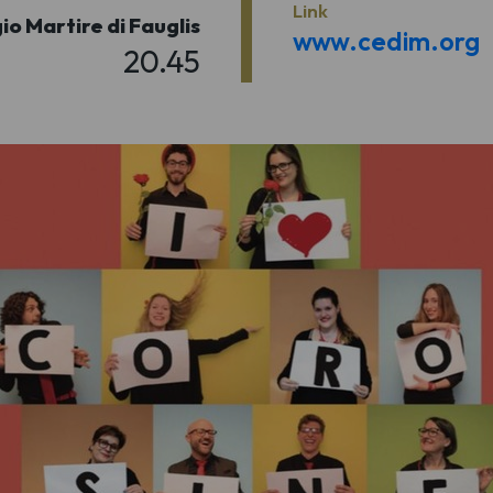
Link
io Martire di Fauglis
www.cedim.org
20.45