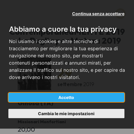
Continua senza accettare
Abbiamo a cuore la tua privacy
ContemporaneaMENTE 2019
- La Puglia per Matera 2019
Noi usiamo i cookies e altre tecniche di
tracciamento per migliorare la tua esperienza di
navigazione nel nostro sito, per mostrarti
domenica
contenuti personalizzati e annunci mirati, per
29
analizzare il traffico sul nostro sito, e per capire da
dove arrivano i nostri visitatori.
settembre
2019
Accetto
Ginosa (TA)
Cambia le mie impostazioni
Parrocchia Cuore Immacolato di Maria
Missionari Monfortiani
20,00