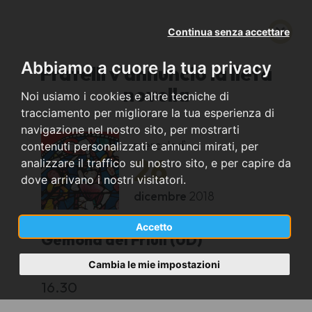
Continua senza accettare
Abbiamo a cuore la tua privacy
Fratelli v'annuncio la lieta
novella
Noi usiamo i cookies e altre tecniche di
tracciamento per migliorare la tua esperienza di
navigazione nel nostro sito, per mostrarti
mercoledì
contenuti personalizzati e annunci mirati, per
26
analizzare il traffico sul nostro sito, e per capire da
dove arrivano i nostri visitatori.
dicembre
2018
Accetto
Gemona del Friuli (UD)
Cambia le mie impostazioni
Duomo di Santa Maria Assunta
16.30