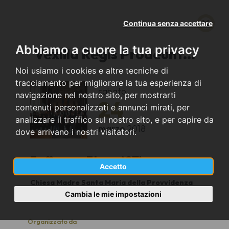
Continua senza accettare
Abbiamo a cuore la tua privacy
Vexilla Regis Prodeunt...
Noi usiamo i cookies e altre tecniche di
tracciamento per migliorare la tua esperienza di
sabato
navigazione nel nostro sito, per mostrarti
24
contenuti personalizzati e annunci mirati, per
analizzare il traffico sul nostro sito, e per capire da
marzo
2018
dove arrivano i nostri visitatori.
Zafferana Etnea (CT)
Accetto
Chiesa Madre Santa Maria della Provvidenza
19,30
Cambia le mie impostazioni
Organizzato da