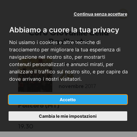
Continua senza accettare
Abbiamo a cuore la tua privacy
Coro Giovanile della
Basilicata
Noi usiamo i cookies e altre tecniche di
tracciamento per migliorare la tua esperienza di
navigazione nel nostro sito, per mostrarti
venerdì
contenuti personalizzati e annunci mirati, per
24
analizzare il traffico sul nostro sito, e per capire da
dove arrivano i nostri visitatori.
novembre
2017
Accetto
Policoro (MT)
Cambia le mie impostazioni
Auditorium IIS Enrico Fermi
19.30