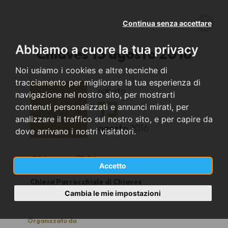
Continua senza accettare
Abbiamo a cuore la tua privacy
Chiaves 13 agosto 2016
Noi usiamo i cookies e altre tecniche di
tracciamento per migliorare la tua esperienza di
sabato
navigazione nel nostro sito, per mostrarti
13
contenuti personalizzati e annunci mirati, per
analizzare il traffico sul nostro sito, e per capire da
agosto
2016
dove arrivano i nostri visitatori.
Chiaves (TO)
Accetto
Chiesa Parrocchiale di Chiaves
20:30
Cambia le mie impostazioni
Organizzato da