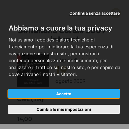
Continua senza accettare
Abbiamo a cuore la tua privacy
Settimana Corale 2009 -
Intonat
Noi usiamo i cookies e altre tecniche di
tracciamento per migliorare la tua esperienza di
navigazione nel nostro sito, per mostrarti
mercoledì
contenuti personalizzati e annunci mirati, per
19
analizzare il traffico sul nostro sito, e per capire da
dove arrivano i nostri visitatori.
agosto
2009
Accetto
Cles (TN)
Cambia le mie impostazioni
Via Campi Neri, 1
14,00