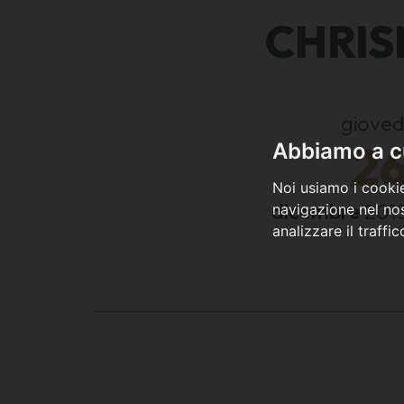
CHRIS
gioved
2
Abbiamo a cu
Noi usiamo i cookie
dicembre
201
navigazione nel nos
analizzare il traffi