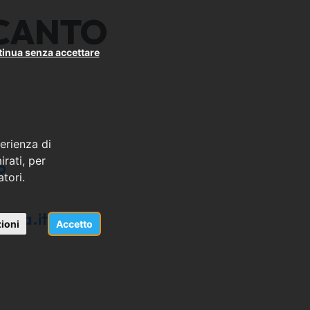
OCANTO
inua senza accettare
erienza di
rati, per
o
atori.
osta.it
ioni
Accetto