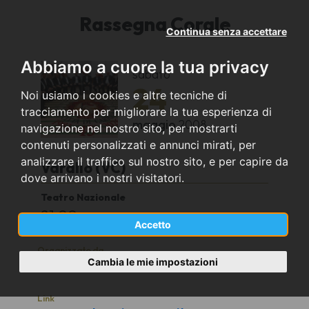
Rassegna Corale
Continua senza accettare
Abbiamo a cuore la tua privacy
sabato
24
Noi usiamo i cookies e altre tecniche di
tracciamento per migliorare la tua esperienza di
maggio
2008
navigazione nel nostro sito, per mostrarti
contenuti personalizzati e annunci mirati, per
analizzare il traffico sul nostro sito, e per capire da
Varallo (VC)
dove arrivano i nostri visitatori.
Teatro Nazionale
21,00
Accetto
Organizzato da
Cambia le mie impostazioni
Coro Città di Carignano
Link