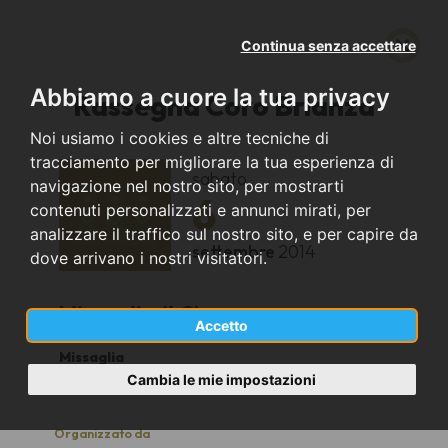
Continua senza accettare
Abbiamo a cuore la tua privacy
Rassegna Coro Brianza
Noi usiamo i cookies e altre tecniche di
tracciamento per migliorare la tua esperienza di
sabato
navigazione nel nostro sito, per mostrarti
6
contenuti personalizzati e annunci mirati, per
analizzare il traffico sul nostro sito, e per capire da
settembre
2014
dove arrivano i nostri visitatori.
Missaglia (LC)
Accetto
Missaglia
20.30
Cambia le mie impostazioni
Organizzato da