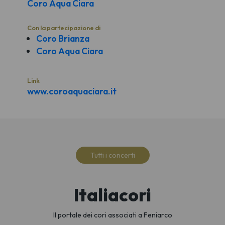
Coro Aqua Ciara
Con la partecipazione di
Coro Brianza
Coro Aqua Ciara
Link
www.coroaquaciara.it
Tutti i concerti
Italiacori
Il portale dei cori associati a Feniarco