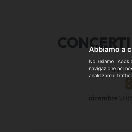
CONCERTI
Abbiamo a cu
Noi usiamo i cookie
marted
navigazione nel nos
analizzare il traffi
dicembre
201