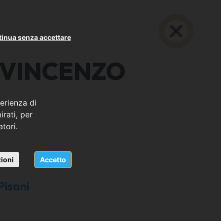
inua senza accettare
 VINCENZO
erienza di
rati, per
atori.
ioni
Accetto
Pisani