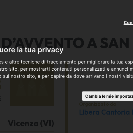
Cont
 D’AVVENTO A SAN
ore la tua privacy
s e altre tecniche di tracciamento per migliorare la tua esp
ì
tro sito, per mostrarti contenuti personalizzati e annunci mi
co sul nostro sito, e per capire da dove arrivano i nostri visit
8
Cambia le mie impostaz
5
Organizzato da
Libera Cantoria 
Vicenza (VI)