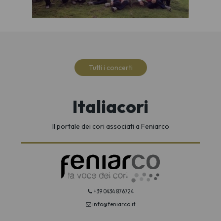
Tutti i concerti
Italiacori
Il portale dei cori associati a Feniarco
+39 0434 876724
info@feniarco.it