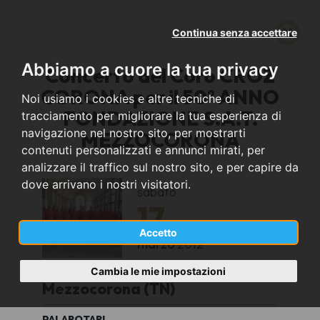
Continua senza accettare
Abbiamo a cuore la tua privacy
Concerto del Coro CROZ
CORONA per il 50° ANNO
Noi usiamo i cookies e altre tecniche di
FONDAZIONE S.A.T.
tracciamento per migliorare la tua esperienza di
navigazione nel nostro sito, per mostrarti
MEZZOCORONA
contenuti personalizzati e annunci mirati, per
analizzare il traffico sul nostro sito, e per capire da
dove arrivano i nostri visitatori.
sabato
17
Accetto
marzo
2012
Cambia le mie impostazioni
Mezzocorona (TN)
PALAROTARI