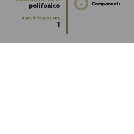
-
Componenti
polifonico
Anno di fondazione
1
associato a
Associazione Regionale Cori Abruzzo ETS