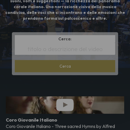
suoni, volti e suggestioni — la ricchezza del panorama
corale italiano. Una narrazione visiva della musica
condivisa, delle voci che si incontrano e delle emozioni che
prendono forma sul palcoscenico e oltre.
Cerca:
*
Search
metadata
Coro Giovanile Italiano
Coro Giovanile Italiano - Three sacred Hymns by Alfred