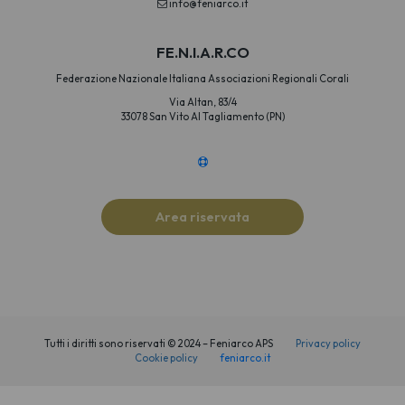
info@feniarco.it
FE.N.I.A.R.CO
Federazione Nazionale Italiana Associazioni Regionali Corali
Via Altan, 83/4
33078 San Vito Al Tagliamento (PN)
Area riservata
Tutti i diritti sono riservati © 2024 – Feniarco APS
Privacy policy
Cookie policy
feniarco.it