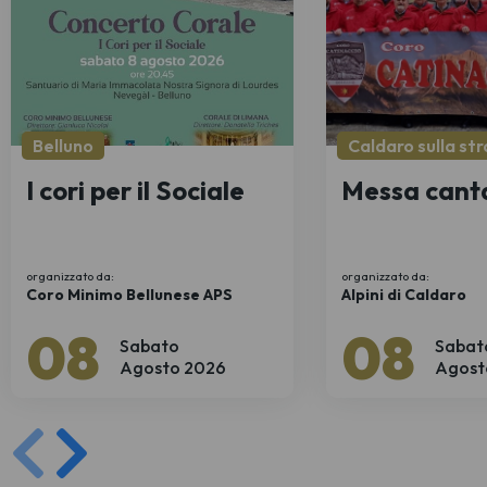
Belluno
Caldaro sulla str
I cori per il Sociale
Messa cant
organizzato da:
organizzato da:
Coro Minimo Bellunese APS
Alpini di Caldaro
08
08
Sabato
Sabat
Agosto 2026
Agost