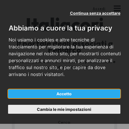
Accedi
Continua senza accettare
Italia
cori
Abbiamo a cuore la tua privacy
Noi usiamo i cookies e altre tecniche di
Il portale degli associati a
tracciamento per migliorare la tua esperienza di
Feniarco
navigazione nel nostro sito, per mostrarti contenuti
personalizzati e annunci mirati, per analizzare il
2948 cori, 2364 direttori, concerti, pubblicazioni e
traffico sul nostro sito, e per capire da dove
contenuti multimediali
arrivano i nostri visitatori.
I cori
Accetto
Cambia le mie impostazioni
Cerca:
*