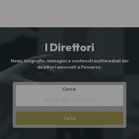
I Direttori
Nomi, biografie, immagini e contenuti multimediali dei
direttori associati a Feniarco.
Cerca:
*
Full
name
lower
cont